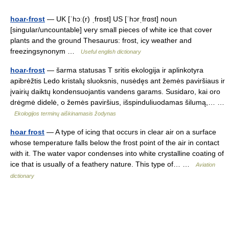
hoar-frost
— UK [ˈhɔː(r) ˌfrɒst] US [ˈhɔrˌfrɑst] noun
[singular/uncountable] very small pieces of white ice that cover
plants and the ground Thesaurus: frost, icy weather and
freezingsynonym …
Useful english dictionary
hoar-frost
— šarma statusas T sritis ekologija ir aplinkotyra
apibrėžtis Ledo kristalų sluoksnis, nusėdęs ant žemės paviršiaus ir
įvairių daiktų kondensuojantis vandens garams. Susidaro, kai oro
drėgmė didelė, o žemės paviršius, išspinduliuodamas šilumą,… …
Ekologijos terminų aiškinamasis žodynas
hoar frost
— A type of icing that occurs in clear air on a surface
whose temperature falls below the frost point of the air in contact
with it. The water vapor condenses into white crystalline coating of
ice that is usually of a feathery nature. This type of… …
Aviation
dictionary