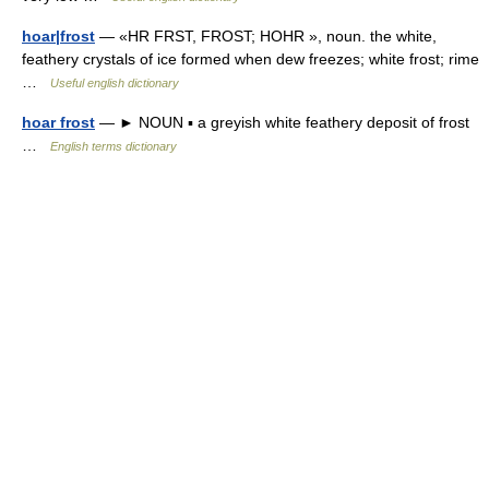
hoar|frost
— «HR FRST, FROST; HOHR », noun. the white,
feathery crystals of ice formed when dew freezes; white frost; rime
…
Useful english dictionary
hoar frost
— ► NOUN ▪ a greyish white feathery deposit of frost
…
English terms dictionary