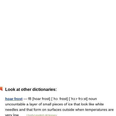
Look at other dictionaries:
hoar frost
— f8 [hoar frost] [ˈhɔː frɒst] [ˈhɔːr frɔːst] noun
uncountable a layer of small pieces of ice that look like white
needles and that form on surfaces outside when temperatures are
very low …
Useful english dictionary