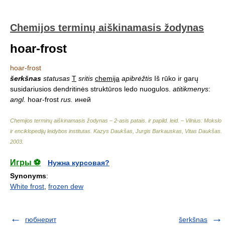
Chemijos terminų aiškinamasis žodynas
hoar-frost
hoar-frost
šerkšnas
statusas
T
sritis
chemija
apibrėžtis
Iš rūko ir garų
susidariusios dendritinės struktūros ledo nuogulos.
atitikmenys
:
angl.
hoar-frost
rus.
иней
Chemijos terminų aiškinamasis žodynas – 2-asis patais. ir papild. leid. – Vilnius: Mokslo
ir enciklopedijų leidybos institutas
.
Kazys Daukšas, Jurgis Barkauskas, Vitas Daukšas
.
2003
.
Игры ⚽
Нужна курсовая?
Synonyms
:
White frost
,
frozen dew
гюбнерит
šerkšnas