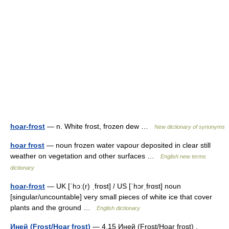
hoar-frost
— n. White frost, frozen dew …
New dictionary of synonyms
hoar frost
— noun frozen water vapour deposited in clear still
weather on vegetation and other surfaces …
English new terms
dictionary
hoar-frost
— UK [ˈhɔː(r) ˌfrɒst] / US [ˈhɔrˌfrɑst] noun
[singular/uncountable] very small pieces of white ice that cover
plants and the ground …
English dictionary
Иней (Frost/Hoar frost)
— 4.15 Иней (Frost/Hoar frost) .