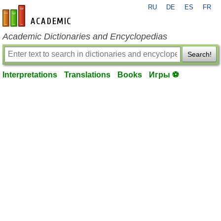
RU
DE
ES
FR
en-academic.com
Academic Dictionaries and Encyclopedias
Search!
Interpretations
Translations
Books
Игры ⚽